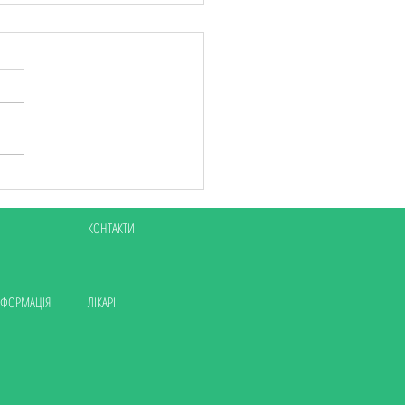
граф "Квітка" в
рівці 13.04.2026
КОНТАКТИ
НФОРМАЦІЯ
ЛІКАРІ