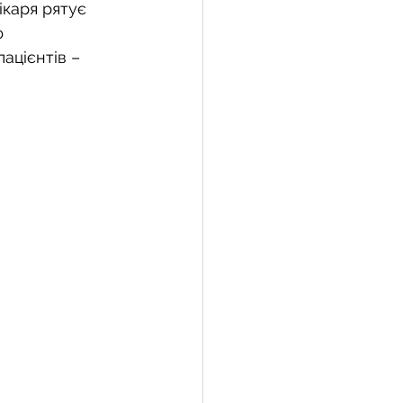
ікаря рятує 
 
ацієнтів – 