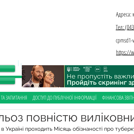
Адреса: 
Тел: (04
cpmsd1-v
https:/
 ТА ЗАПИТАННЯ
ДОСТУП ДО ПУБЛІЧНОЇ ІНФОРМАЦІЇ
ФІНАНСОВА ЗВІТН
ьоз повністю виліковн
в Україні проходить Місяць обізнаності про туберк