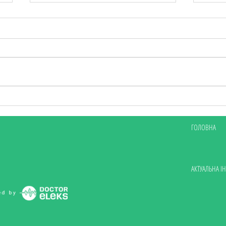
Колективний імунітет: як
Мамо
ваше щеплення захищає
Писа
вашу дитину
ГОЛОВНА
АКТУАЛЬНА І