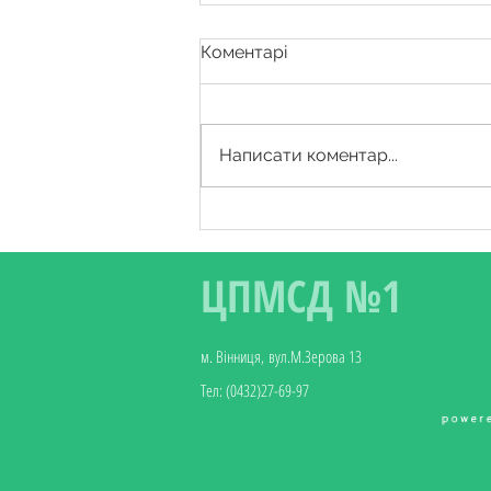
Коментарі
Написати коментар...
Останній тиждень квітня -
Всесвітній тиждень
імунізації
ЦПМСД №1
м. Вінниця, вул.М.Зерова 13
Тел:
(0432)27-69-97