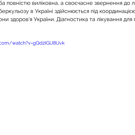
ба повністю виліковна, а своєчасне звернення до л
беркульозу в Україні здійснюється під координацією
ни здоров’я України. Діагностика та лікування для п
e.com/watch?v=gQd2IGU8Uvk