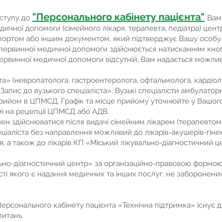
"Персонального кабінету пацієнта"
оступу до
Вам
ичної допомоги (сімейного лікаря, терапевта, педіатра) цен
портом або іншим документом, який підтверджує Вашу особу
первинної медичної допомоги здійснюється натисканням кнопк
ервинної медичної допомоги відсутній, Вам надається можливі
та» (невропатолога, гастроентеролога, офтальмолога, кардіоло
апис до вузького спеціаліста». Вузькі спеціалісти амбулатор
рийом в ЦПМСД. Графік та місце прийому уточнюйте у Вашого 
і на рецепції ЦПМСД або АДВ.
нен здійснюватися після видачі сімейним лікарем (терапевтом
еціаліста без направлення можливий до лікарів-акушерів-гінек
я, а також до лікарів КП «Міський лікувально-діагностичний ц
ально-діагностичний центр» за організаційно-правовою формо
ті якого є надання медичних та інших послуг, не заборонен
рсонального кабінету пацієнта «Технічна підтримка» існує дл
питань.