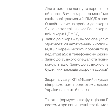
Для отримання логіну та паролю д
обраного Вами лікаря первинної мед
санітарної допомоги (ЦПМСД) з пас
Онлайн-запис на прийом до лікаря 
Якщо на теперішній час Ваш лікар п
всіх лікарів ЦПМСД.
Запис до лікаря «вузького спеціаліс
здійснюється натисканням кнопки «З
(АДВ) лікарень можуть проводити п
педіатра) або в телефонному режим
Запис до вузького спеціаліста пови
консультацію. Запис до вузького сп
будь-яких закладів охорони здоров'
Зверніть увагу! КП «Міський лікув
підприємством, предметом діяльнос
України на платній основі.
Також інформуємо, що функціонал Пе
системи при виникненні технічних 