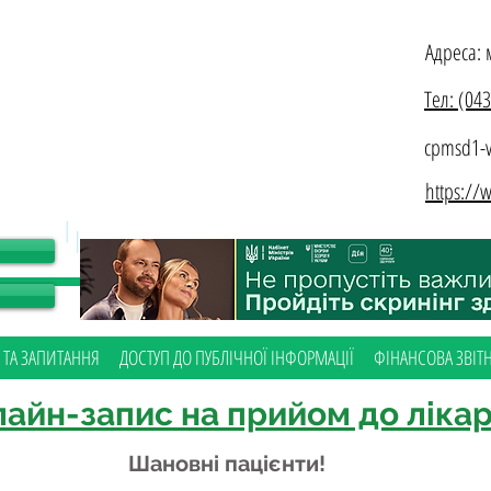
Адреса: 
Тел: (04
cpmsd1-v
https:/
 ТА ЗАПИТАННЯ
ДОСТУП ДО ПУБЛІЧНОЇ ІНФОРМАЦІЇ
ФІНАНСОВА ЗВІТН
айн-запис на прийом до ліка
Шановні пацієнт
и!