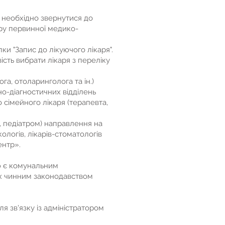
 необхідно звернутися до
тру первинної медико-
.
и "Запис до лікуючого лікаря".
сть вибрати лікаря з переліку
га, отоларинголога та ін.)
но-діагностичних відділень
сімейного лікаря (терапевта,
, педіатром) направлення на
ологів, лікарів-стоматологів
ентр».
ю є комунальним
их чинним законодавством
я зв'язку із адміністратором