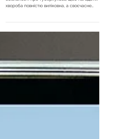
виліковний!
Упродовж березня в Україні проходить Місяць
обізнаності про туберкульоз, щоб нагадати: ця
хвороба повністю виліковна, а своєчасне
звернення до лікаря рятує життя. Протидія
туберкульозу в Україні здійснюється під
координацією Міністерства охорони здоров’я
України. Діагностика та лікування для пацієнтів
– безоплатні. Джерело: сайт Вінницького
обласного ЦКПХ