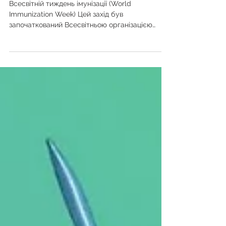
Всесвітній тиждень імунізації
Всесвітній тиждень імунізації (World
Immunization Week) Цей захід був
започаткований Всесвітньою організацією
охорони здоров’я (ВООЗ) з метою підвищення
обізнаності про важливість вакцинації для
захисту здоров’я людей у всьому світі. В
Україні цей тиждень відзначається з 2005 року
і є важливим заходом для привернення уваги
до колективних дій, необхідних для захисту
людей від хвороб, яким можна запобігти
шляхом вакцинації. Імунізація є одним з
найефективніших методів профілакт