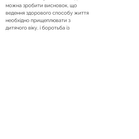
можна зробити висновок, що 
ведення здорового способу життя 
необхідно прищеплювати з 
дитячого віку, і боротьба із 
згубними звичками повинна 
проводитися масово і 
підтримуватися всім суспільством, 
адже на світі є багато людей з 
почуттям відповідальності не тільки 
за своє здоров’я і здоров’я своїх 
майбутніх дітей, а й за здоров’я 
оточуючих людей.