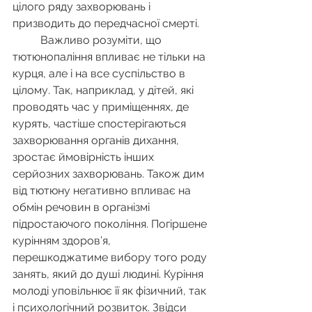
цілого ряду захворювань і 
призводить до передчасної смерті.
	Важливо розуміти, що 
тютюнопаління впливає не тільки на 
курця, але і на все суспільство в 
цілому. Так, наприклад, у дітей, які 
проводять час у приміщеннях, де 
курять, частіше спостерігаються 
захворювання органів дихання, 
зростає ймовірність інших 
серйозних захворювань. Також дим 
від тютюну негативно впливає на 
обмін речовин в організмі 
підростаючого покоління. Погіршене 
курінням здоров’я, 
перешкоджатиме вибору того роду 
занять, який до душі людині. Куріння 
молоді уповільнює її як фізичний, так 
і психологічний розвиток. Звідси 