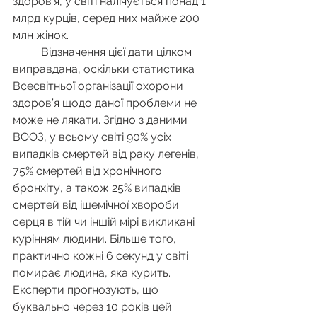
здоров’я, у світі налічується понад 1 
млрд курців, серед них майже 200 
млн жінок.​
	Відзначення цієї дати цілком 
виправдана, оскільки статистика 
Всесвітньої організації охорони 
здоров’я щодо даної проблеми не 
може не лякати. Згідно з даними 
ВООЗ, у всьому світі 90% усіх 
випадків смертей від раку легенів, 
75% смертей від хронічного 
бронхіту, а також 25% випадків 
смертей від ішемічної хвороби 
серця в тій чи іншій мірі викликані 
курінням людини. Більше того, 
практично кожні 6 секунд у світі 
помирає людина, яка курить. 
Експерти прогнозують, що 
буквально через 10 років цей 